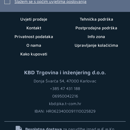
Slažem se s općim uvjetima poslovanja
Uvjeti prodaje
Tehnička podrška
Kontakt
Postprodajna podrška
Privatnost podataka
Info zona
O nama
Upravljanje kolačićima
Kako kupovati
KBD Trgovina i inženjering d.o.o.
Donja Švarča 54, 47000 Karlovac
+385 47 431 188
06950042216
kbd@ka.t-com.hr
IBAN: HR0623400091110025829
Besplatna dostava
za narudžbe iznad ∞ €
∞ Kn