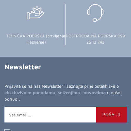
TEHNIČKA PODRŠKA (brtvljenje
POSTPRODAJNA PODRŠKA 099
i ljepljenje)
25 12 742
Newsletter
Prijavite se na naš Newsletter i saznajte prije ostalih sve o
ekskluzivnim ponudama, sniženjima i novostima
u našoj
ponudi.
POŠALJI