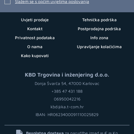
Slažem se s općim uvjetima poslovanja
Uvjeti prodaje
Tehnička podrška
Kontakt
Postprodajna podrška
Privatnost podataka
Info zona
O nama
Upravljanje kolačićima
Kako kupovati
KBD Trgovina i inženjering d.o.o.
Donja Švarča 54, 47000 Karlovac
+385 47 431 188
06950042216
kbd@ka.t-com.hr
IBAN: HR0623400091110025829
Besplatna dostava
za narudžbe iznad ∞ €
∞ Kn