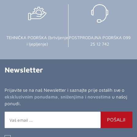
TEHNIČKA PODRŠKA (brtvljenje
POSTPRODAJNA PODRŠKA 099
i ljepljenje)
25 12 742
Newsletter
Prijavite se na naš Newsletter i saznajte prije ostalih sve o
ekskluzivnim ponudama, sniženjima i novostima
u našoj
ponudi.
POŠALJI