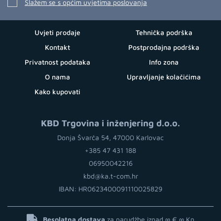
Slažem se s općim uvjetima poslovanja
Uvjeti prodaje
Tehnička podrška
Kontakt
Postprodajna podrška
Privatnost podataka
Info zona
O nama
Upravljanje kolačićima
Kako kupovati
KBD Trgovina i inženjering d.o.o.
Donja Švarča 54, 47000 Karlovac
+385 47 431 188
06950042216
kbd@ka.t-com.hr
IBAN: HR0623400091110025829
Besplatna dostava
za narudžbe iznad ∞ €
∞ Kn