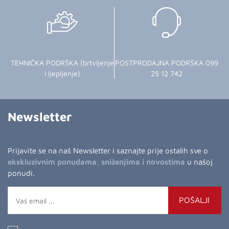
TEHNIČKA PODRŠKA (brtvljenje
POSTPRODAJNA PODRŠKA 099
i ljepljenje)
25 12 742
Newsletter
Prijavite se na naš Newsletter i saznajte prije ostalih sve o
ekskluzivnim ponudama, sniženjima i novostima
u našoj
ponudi.
POŠALJI