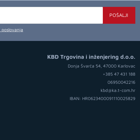
POŠALJI
a poslovanja
KBD Trgovina i inženjering d.o.o.
Donja Švarča 54, 47000 Karlovac
+385 47 431 188
06950042216
kbd@ka.t-com.hr
IBAN: HR0623400091110025829