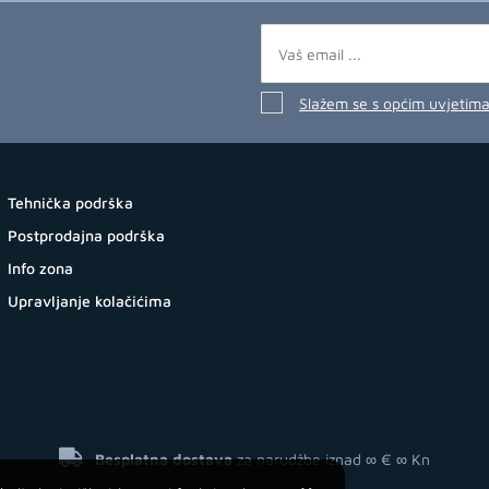
Slažem se s općim uvjetim
Tehnička podrška
Postprodajna podrška
Info zona
Upravljanje kolačićima
Besplatna dostava
za narudžbe iznad ∞ €
∞ Kn