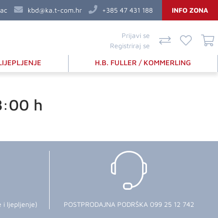
vac
kbd@ka.t-com.hr
+385 47 431 188
INFO ZONA
Prijavi se
Registriraj se
LIJEPLJENJE
H.B. FULLER / KOMMERLING
8:00 h
 ljepljenje)
POSTPRODAJNA PODRŠKA 099 25 12 742