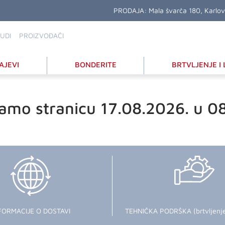
PRODAJA:
Mala švarča 180, Karlo
UDI
PROIZVOĐAČI
AJEVI
BONDERITE
BRTVLJENJE I 
amo stranicu 17.08.2026. u 0
FORMACIJE O DOSTAVI
TEHNIČKA PODRŠKA (brtvljenje i