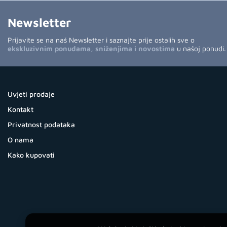
Newsletter
Prijavite se na naš Newsletter i saznajte prije ostalih sve o
ekskluzivnim ponudama, sniženjima i novostima
u našoj ponudi.
Uvjeti prodaje
Kontakt
Privatnost podataka
O nama
Kako kupovati