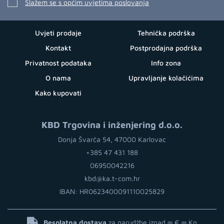
Slažem se s općim uvjetima poslovanja
Uvjeti prodaje
Tehnička podrška
Kontakt
Postprodajna podrška
Privatnost podataka
Info zona
O nama
Upravljanje kolačićima
Kako kupovati
KBD Trgovina i inženjering d.o.o.
Donja Švarča 54, 47000 Karlovac
+385 47 431 188
06950042216
kbd@ka.t-com.hr
IBAN: HR0623400091110025829
Besplatna dostava
za narudžbe iznad ∞ €
∞ Kn