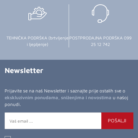
TEHNIČKA PODRŠKA (brtvljenje
POSTPRODAJNA PODRŠKA 099
i ljepljenje)
25 12 742
Newsletter
Prijavite se na naš Newsletter i saznajte prije ostalih sve o
ekskluzivnim ponudama, sniženjima i novostima
u našoj
ponudi.
POŠALJI