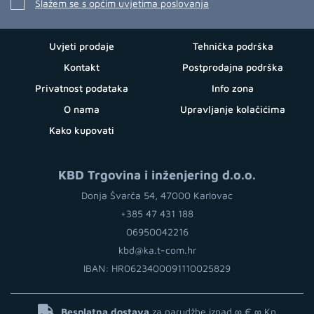
Slažem se s općim uvjetima poslovanja
Uvjeti prodaje
Tehnička podrška
Kontakt
Postprodajna podrška
Privatnost podataka
Info zona
O nama
Upravljanje kolačićima
Kako kupovati
KBD Trgovina i inženjering d.o.o.
Donja Švarča 54, 47000 Karlovac
+385 47 431 188
06950042216
kbd@ka.t-com.hr
IBAN: HR0623400091110025829
Besplatna dostava
za narudžbe iznad ∞ €
∞ Kn