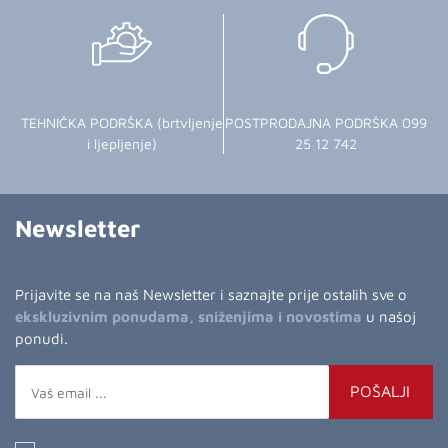
TEHNIČKA PODRŠKA (brtvljenje
POSTPRODAJNA PODRŠKA 099
i ljepljenje)
25 12 742
Newsletter
Prijavite se na naš Newsletter i saznajte prije ostalih sve o
ekskluzivnim ponudama, sniženjima i novostima
u našoj
ponudi.
POŠALJI