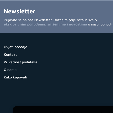
Newsletter
Prijavite se na naš Newsletter i saznajte prije ostalih sve o
ekskluzivnim ponudama, sniženjima i novostima
u našoj ponudi.
Uvjeti prodaje
Kontakt
Privatnost podataka
O nama
Kako kupovati