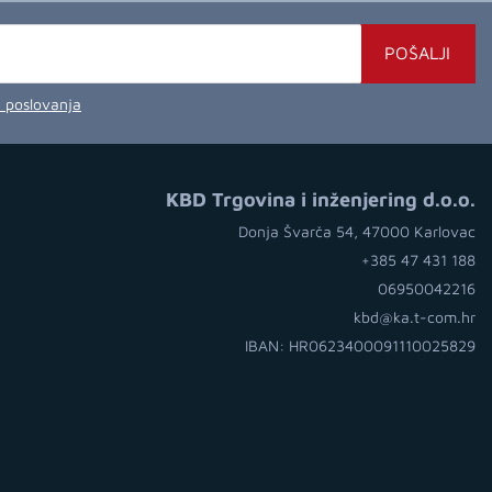
POŠALJI
a poslovanja
KBD Trgovina i inženjering d.o.o.
Donja Švarča 54, 47000 Karlovac
+385 47 431 188
06950042216
kbd@ka.t-com.hr
IBAN: HR0623400091110025829