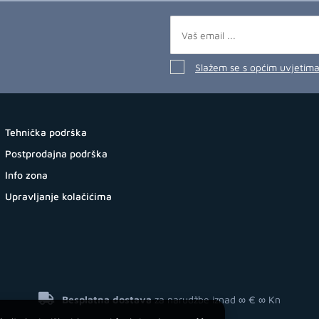
Slažem se s općim uvjetim
Tehnička podrška
Postprodajna podrška
Info zona
Upravljanje kolačićima
Besplatna dostava
za narudžbe iznad ∞ €
∞ Kn