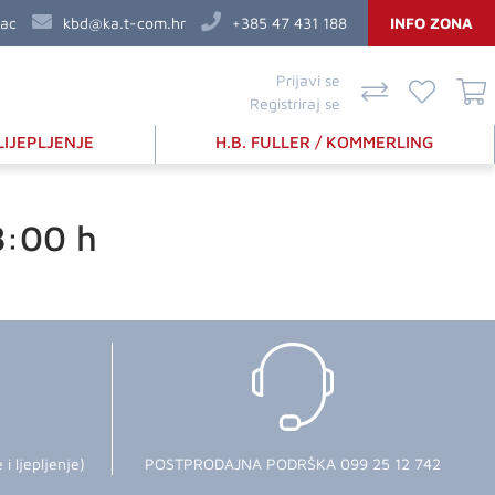
vac
kbd@ka.t-com.hr
+385 47 431 188
INFO ZONA
Prijavi se
Registriraj se
LIJEPLJENJE
H.B. FULLER / KOMMERLING
8:00 h
 ljepljenje)
POSTPRODAJNA PODRŠKA 099 25 12 742