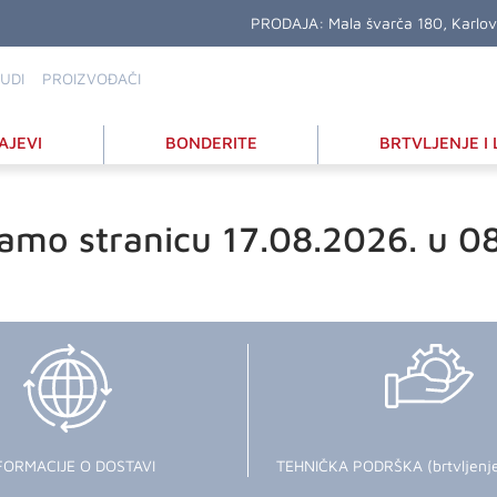
PRODAJA:
Mala švarča 180, Karlo
UDI
PROIZVOĐAČI
AJEVI
BONDERITE
BRTVLJENJE I 
amo stranicu 17.08.2026. u 0
FORMACIJE O DOSTAVI
TEHNIČKA PODRŠKA (brtvljenje i