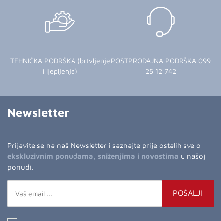
TEHNIČKA PODRŠKA (brtvljenje
POSTPRODAJNA PODRŠKA 099
i ljepljenje)
25 12 742
Newsletter
Prijavite se na naš Newsletter i saznajte prije ostalih sve o
ekskluzivnim ponudama, sniženjima i novostima
u našoj
ponudi.
POŠALJI