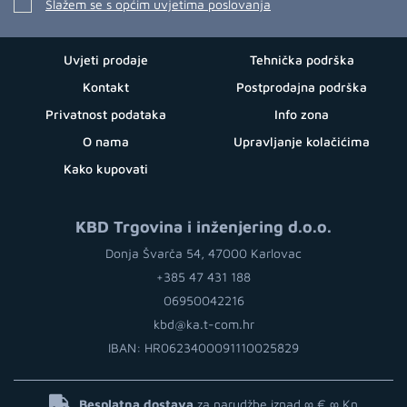
Slažem se s općim uvjetima poslovanja
Uvjeti prodaje
Tehnička podrška
Kontakt
Postprodajna podrška
Privatnost podataka
Info zona
O nama
Upravljanje kolačićima
Kako kupovati
KBD Trgovina i inženjering d.o.o.
Donja Švarča 54, 47000 Karlovac
+385 47 431 188
06950042216
kbd@ka.t-com.hr
IBAN: HR0623400091110025829
Besplatna dostava
za narudžbe iznad ∞ €
∞ Kn