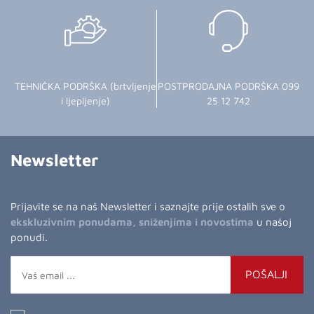
TEHNIČKA PODRŠKA (brtvljenje
POSTPRODAJNA PODRŠKA 099
i ljepljenje)
25 12 742
Newsletter
Prijavite se na naš Newsletter i saznajte prije ostalih sve o
ekskluzivnim ponudama, sniženjima i novostima
u našoj
ponudi.
POŠALJI