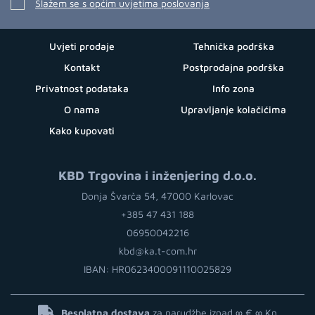
Slažem se s općim uvjetima poslovanja
Uvjeti prodaje
Tehnička podrška
Kontakt
Postprodajna podrška
Privatnost podataka
Info zona
O nama
Upravljanje kolačićima
Kako kupovati
KBD Trgovina i inženjering d.o.o.
Donja Švarča 54, 47000 Karlovac
+385 47 431 188
06950042216
kbd@ka.t-com.hr
IBAN: HR0623400091110025829
Besplatna dostava
za narudžbe iznad ∞ €
∞ Kn