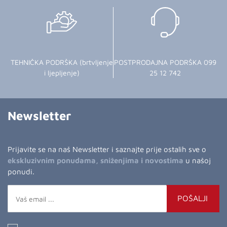
TEHNIČKA PODRŠKA (brtvljenje
POSTPRODAJNA PODRŠKA 099
i ljepljenje)
25 12 742
Newsletter
Prijavite se na naš Newsletter i saznajte prije ostalih sve o
ekskluzivnim ponudama, sniženjima i novostima
u našoj
ponudi.
POŠALJI