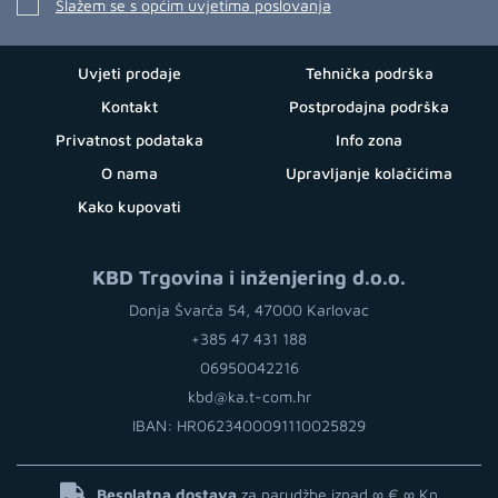
Slažem se s općim uvjetima poslovanja
Uvjeti prodaje
Tehnička podrška
Kontakt
Postprodajna podrška
Privatnost podataka
Info zona
O nama
Upravljanje kolačićima
Kako kupovati
KBD Trgovina i inženjering d.o.o.
Donja Švarča 54, 47000 Karlovac
+385 47 431 188
06950042216
kbd@ka.t-com.hr
IBAN: HR0623400091110025829
Besplatna dostava
za narudžbe iznad ∞ €
∞ Kn